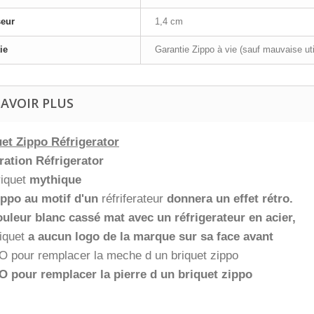
seur
1,4 cm
ie
Garantie Zippo à vie (sauf mauvaise uti
SAVOIR PLUS
et Zippo Réfrigerator
ration Réfrigerator
riquet
mythique
ippo au motif d'un
réfriferateur
donnera un effet rétro
.
uleur blanc cassé mat avec un réfrigerateur en acier,
iquet
a aucun logo de la marque sur sa face avant
 pour remplacer la meche d un briquet zippo
 pour remplacer la pierre d un briquet zippo