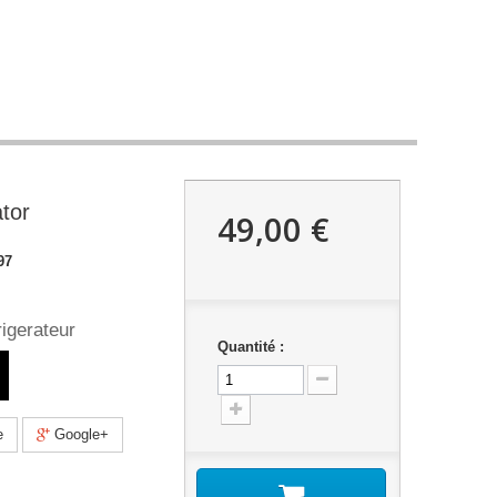
ator
49,00 €
97
rigerateur
Quantité :
e
Google+