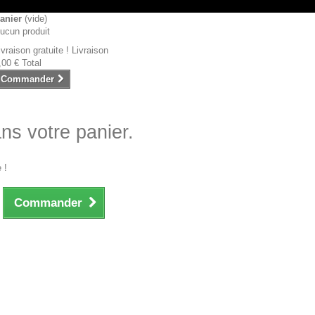
anier
(vide)
ucun produit
ivraison gratuite !
Livraison
,00 €
Total
Commander
ans votre panier.
 !
Commander