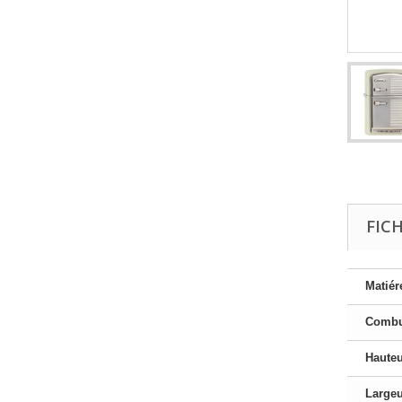
FIC
Matiér
Combu
Haute
Large