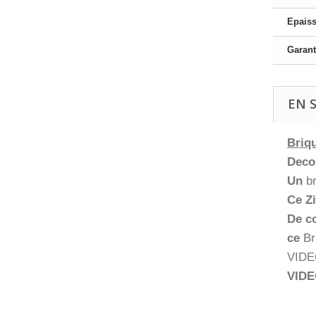
Epais
Garant
EN 
Briqu
Deco
Un
b
Ce Z
De co
ce
Br
VIDEO
VIDEO