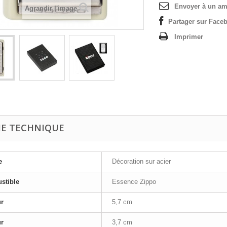
Envoyer à un am
Agrandir l'image
Partager sur Faceb
Imprimer
HE TECHNIQUE
e
Décoration sur acier
stible
Essence Zippo
ur
5,7 cm
ur
3,7 cm