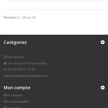
Résultats 1 - 10 sur 10.
Catégories
Votre Briquet
5 rue Grob 67320 Adamswiller
+33 (0)6.80.76.75.00
lecoutelierklein@gmail.com
Mon compte
Mon compte
Mes commandes
Mes avoirs