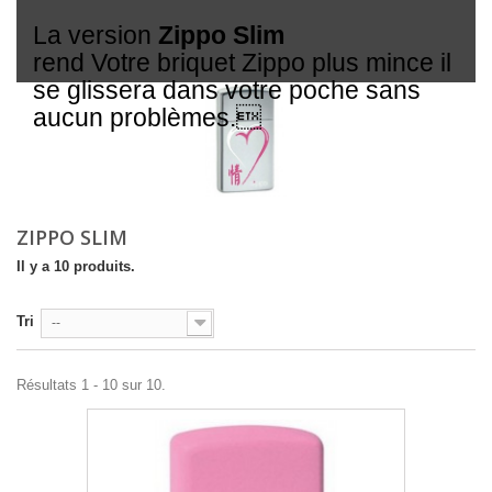
La version
Zippo Slim
rend Votre briquet Zippo plus mince il
se glissera dans votre poche sans
aucun problèmes.
ZIPPO SLIM
Il y a 10 produits.
Tri
--
Résultats 1 - 10 sur 10.