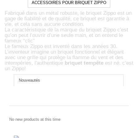
ACCESSOIRES POUR BRIQUET ZIPPO
Fabriqué dans un métal robuste, le briquet Zippo est un
gage de fiabilité et de qualité, ce briquet est garantie à
vie, et cela sans aucune condition.
La caractéristique de la marque du briquet Zippo c'est
qu’on peut l’ouvrir d’une seule main, et on entend le
fameux “clic”
Le fameux Zippo est inventé dans les années 30.
L’inventeur imagine un briquet fonctionnel et élégant
avec une grille qui protège la flamme du vent et des
intempéries, l'authentique
briquet tempête
est né, c’est
un Zippo!
Nouveautés
No new products at this time