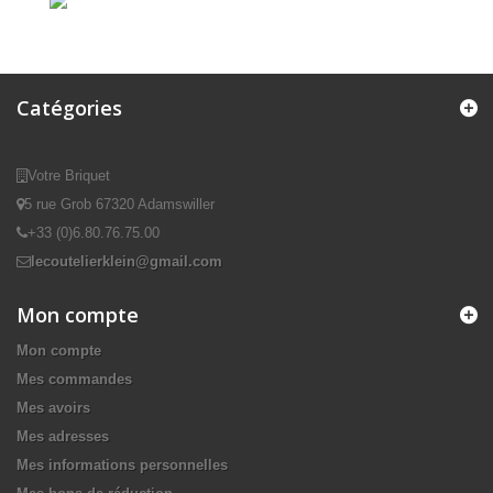
Catégories
Votre Briquet
5 rue Grob 67320 Adamswiller
+33 (0)6.80.76.75.00
lecoutelierklein@gmail.com
Mon compte
Mon compte
Mes commandes
Mes avoirs
Mes adresses
Mes informations personnelles