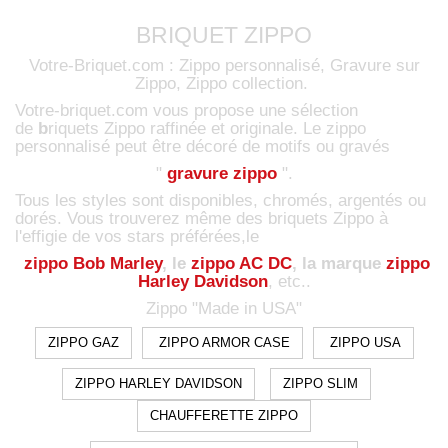
BRIQUET ZIPPO
Votre-Briquet.com : Zippo personnalisé, Gravure sur
Zippo, Zippo collection.
Votre-briquet.com vous propose une sélection
de
b
riquets Zippo raffinée et originale. Le zippo
personnalisé peut être décoré de motifs ou gravés
"
gravure zippo
".
Tous les styles sont disponibles, chromés, argentés ou
dorés. Vous trouverez même des briquets Zippo à
l'effigie de vos stars préférées,le
zippo Bob Marley
,
le
zippo AC DC
,
la marque
zippo
Harley Davidson
, etc..
Zippo "Made in USA"
ZIPPO GAZ
ZIPPO ARMOR CASE
ZIPPO USA
ZIPPO HARLEY DAVIDSON
ZIPPO SLIM
CHAUFFERETTE ZIPPO