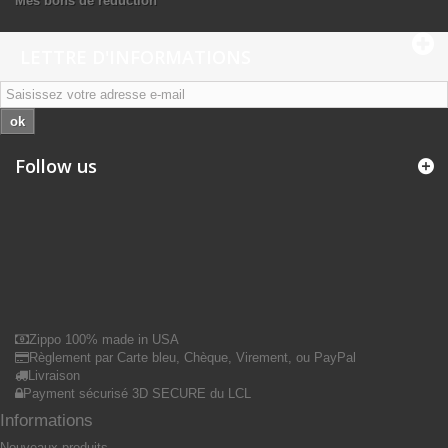
Mes bons de réduction
LETTRE D'INFORMATIONS
ok
Follow us
Zippo 100% made in USA
Règlement par Carte bleu, Chèque, Virement, ou PayPal
Livraison
Payment sécurisé 3D SECURE du LCL
Informations
Nouveaux produits