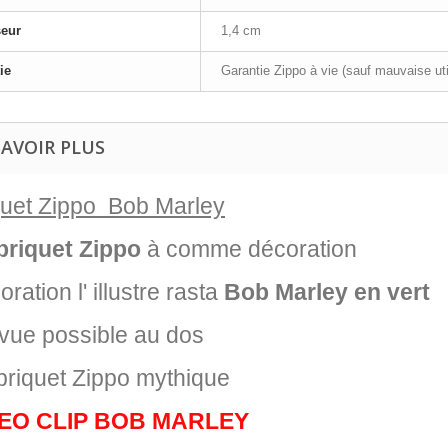
seur
1,4 cm
ie
Garantie Zippo à vie (sauf mauvaise uti
SAVOIR PLUS
quet Zippo Bob Marley
briquet Zippo
à comme décoration
ration l' illustre rasta
Bob Marley en vert
vue possible au dos
briquet Zippo mythique
DEO CLIP BOB MARLEY