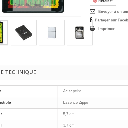
Pinterest
Agrandir l'image
Envoyer à un am
Partager sur Faceb
Imprimer
HE TECHNIQUE
e
Acier peint
stible
Essence Zippo
ur
5,7 cm
ur
3,7 cm