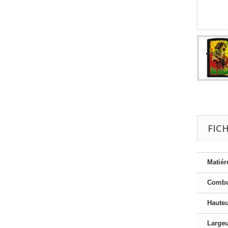
FIC
Matiér
Combu
Haute
Large