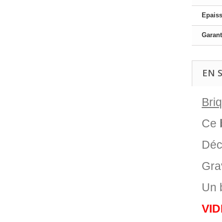
Epais
Garant
EN 
Bri
Ce
Déco
Gra
Un 
VI