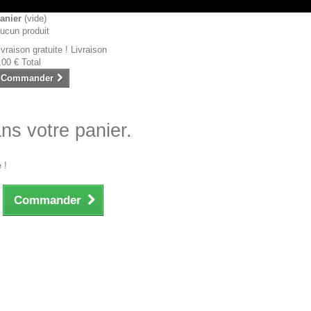
anier
(vide)
ucun produit
ivraison gratuite !
Livraison
,00 €
Total
Commander
ans votre panier.
 !
Commander